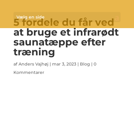
Vælg en side
5 fordele du får ved
at bruge et infrarødt
saunatæppe efter
træning
af
Anders Vajhøj
|
mar 3, 2023
|
Blog
|
0
Kommentarer