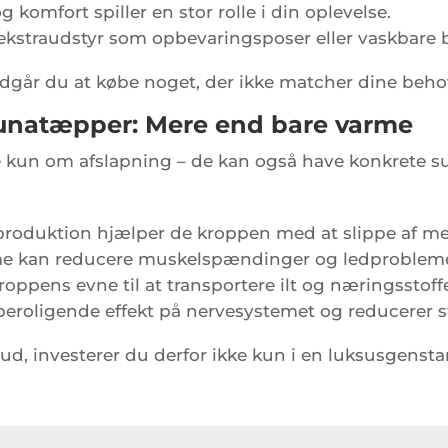
omfort spiller en stor rolle i din oplevelse.
ekstraudstyr som opbevaringsposer eller vaskbare 
går du at købe noget, der ikke matcher dine behov,
aunatæpper: Mere end bare varme
e kun om afslapning – de kan også have konkrete 
roduktion hjælper de kroppen med at slippe af med
me kan reducere muskelspændinger og ledprobleme
oppens evne til at transportere ilt og næringsstoff
eroligende effekt på nervesystemet og reducerer s
ud, investerer du derfor ikke kun i en luksusgenst