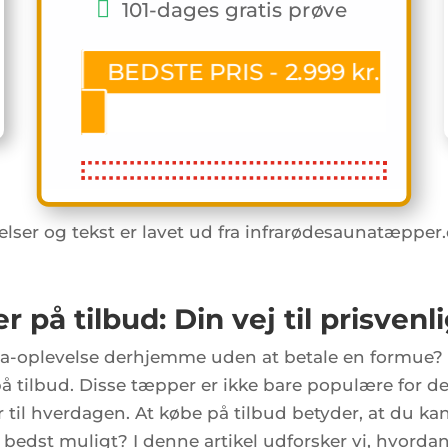
101-dages gratis prøve
BEDSTE PRIS - 2.999 kr.
lser og tekst er lavet ud fra infrarødesaunatæpper.
 på tilbud: Din vej til prisvenl
-oplevelse derhjemme uden at betale en formue? 
 på tilbud. Disse tæpper er ikke bare populære for
 til hverdagen. At købe på tilbud betyder, at du ka
dst muligt? I denne artikel udforsker vi, hvordan d