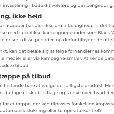
n investering i både dit velvære og din pengepung.
ing, ikke held
saunatæpper handler ikke om tilfældigheder – det h
ndelse med specifikke kampagneperioder som Black 
e priser i disse perioder, og derfor tilbyder de ofte
spunkt, kan det betale sig at følge forhandlernes kom
ale medier eller via kampagne-sms’er. At kende dat
 bedste tilbud.
atæppe på tilbud
 fristende bare at vælge det billigste produkt. Men 
r du tage et skridt tilbage og tænke over, hvad der e
for et tæppe, der kan tilpasses forskellige kropsst
automatisk slukning eller temperaturkontrol?