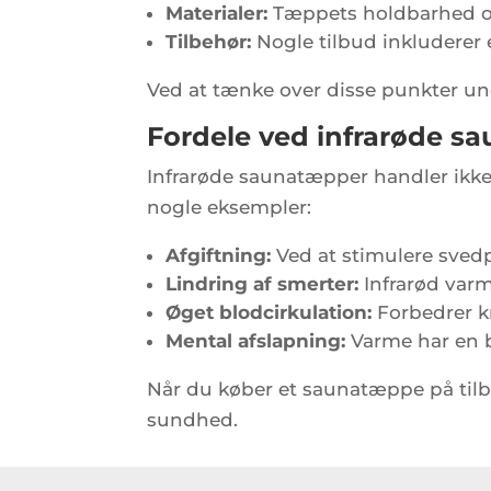
Materialer:
Tæppets holdbarhed og k
Tilbehør:
Nogle tilbud inkluderer 
Ved at tænke over disse punkter und
Fordele ved infrarøde s
Infrarøde saunatæpper handler ikk
nogle eksempler:
Afgiftning:
Ved at stimulere svedp
Lindring af smerter:
Infrarød var
Øget blodcirkulation:
Forbedrer kr
Mental afslapning:
Varme har en b
Når du køber et saunatæppe på tilb
sundhed.