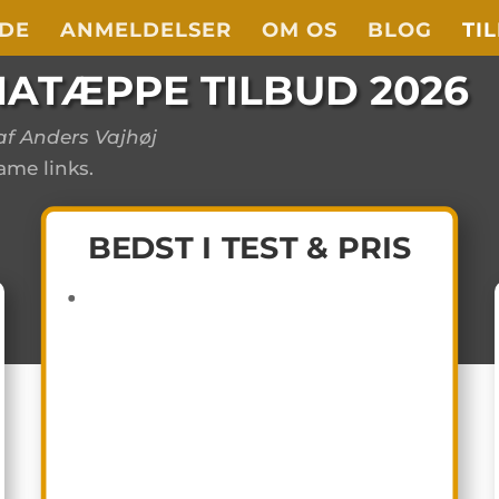
IDE
ANMELDELSER
OM OS
BLOG
TI
NATÆPPE TILBUD
2026
f Anders Vajhøj
me links.
BEDST I TEST & PRIS