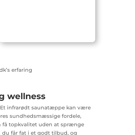
dk’s erfaring
ig wellness
Et infrarødt saunatæppe kan være
 deres sundhedsmæssige fordele,
n få topkvalitet uden at sprænge
u får fat i et godt tilbud, og